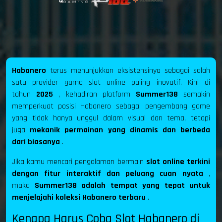
Habanero
terus menunjukkan eksistensinya sebagai salah
satu provider game slot online paling inovatif. Kini di
tahun
2025
, kehadiran platform
Summer138
semakin
memperkuat posisi Habanero sebagai pengembang game
yang tidak hanya unggul dalam visual dan tema, tetapi
juga
mekanik permainan yang dinamis dan berbeda
dari biasanya
.
Jika kamu mencari pengalaman bermain
slot online terkini
dengan fitur interaktif dan peluang cuan nyata
,
maka
Summer138 adalah tempat yang tepat untuk
menjelajahi koleksi Habanero terbaru
.
Kenapa Harus Coba Slot Habanero di