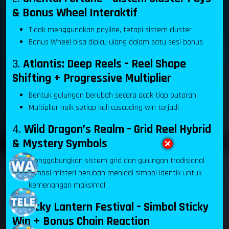
& Bonus Wheel Interaktif
Tidak menggunakan payline, tetapi sistem cluster
Bonus Wheel bisa dipicu ulang dalam satu sesi bonus
3.
Atlantis: Deep Reels – Reel Shape
Shifting + Progressive Multiplier
Bentuk gulungan berubah secara acak tiap putaran
Multiplier naik setiap kali cascading win terjadi
4.
Wild Dragon’s Realm – Grid Reel Hybrid
& Mystery Symbols
Menggabungkan sistem grid dan gulungan tradisional
Simbol misteri berubah menjadi simbol identik untuk
kemenangan maksimal
5.
Lucky Lantern Festival – Simbol Sticky
Win + Bonus Chain Reaction