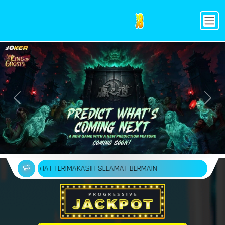
X
Previous
Next
VE CHAT TERIMAKASIH SELAMAT BERMAIN
9
9
6
6
0
7
4
2
9
8
8
5
5
9
3
3
1
6
0
2
8
8
1
1
0
0
7
7
5
3
7
7
4
4
2
0
8