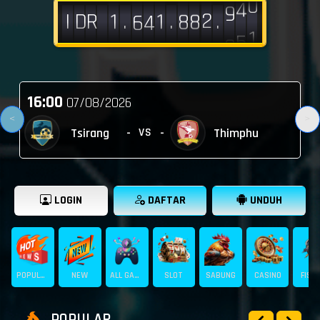
5
4
7
1
9
0
2
I
D
R
.
.
.
1
1
8
8
6
4
6
6
3
3
1
9
7
4
5
6
2
0
9
3
2
2
9
9
7
5
5
5
2
2
0
8
6
3
6
5
3
1
8
4
3
3
0
0
8
6
4
4
1
1
5
9
7
2
4
7
16:00
07/08/2026
<
>
Tsirang
-
-
Thimphu
VS
LOGIN
DAFTAR
UNDUH
POPULAR
NEW
ALL GAME
SLOT
SABUNG
CASINO
FISH
POPULAR